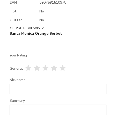
EAN
5907591510978
Hot
No
Glitter
No
YOU'RE REVIEWING:
Santa Monica Orange Sorbet
Your Rating
General
1
2
3
4
5
star
stars
stars
stars
stars
Nickname
Summary