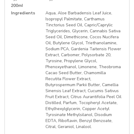
200ml
More
Ingredients
Aqua, Aloe Barbadensis Leaf Juice,
Information
Isopropyl Palmitate, Carthamus
Tinctorius Seed Oil, Capric/Caprylic
Triglycerides, Glycerin, Cannabis Sativa
Seed Oil, Dimethicone, Cocos Nucifera
Oil, Butylene Glycol, Triethanolamine,
Sodium PCA, Gardenia Taitensis Flower
Extract, Carbomer, Polysorbate 20,
Tyrosine, Propylene Glycol,
Phenoxyethanol, Limonene, Theobroma
Cacao Seed Butter, Chamomilla
Recutita Flower Extract,
Butyrospermum Parkii Butter, Camellia
Sinensis Leaf Extract, Cucumis Sativus
Fruit Extract, Citrus Aurantifolia Peel Oil
Distilled, Parfum, Tocopheryl Acetate,
Ethylhexylglycerin, Copper Acetyl
Tyrosinate Methylsilanol, Disodium
EDTA, Riboflavin, Benzyl Benzoate,
Citral, Geraniol, Linalool.