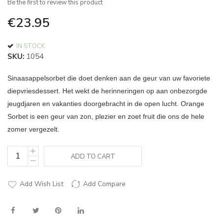
Be the first to review this product
of
the
€23.95
images
gallery
IN STOCK
SKU
1054
Sinaasappelsorbet die doet denken aan de geur van uw favoriete
diepvriesdessert.
Het wekt de herinneringen op aan onbezorgde
jeugdjaren en vakanties doorgebracht in de open lucht.
Orange
Sorbet is een geur van zon, plezier en zoet fruit die ons de hele
zomer vergezelt.
ADD TO CART
Add Wish List
Add Compare